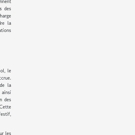
ennent
rs des
harge
re la
ations
l, le
crue.
de la
 ainsi
on des
Cette
estif,
ur les