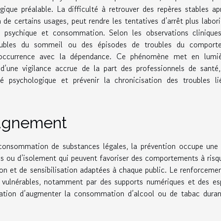
ique préalable. La difficulté à retrouver des repères stables ap
 de certains usages, peut rendre les tentatives d’arrêt plus labor
ce psychique et consommation. Selon les observations clinique
roubles du sommeil ou des épisodes de troubles du comport
-occurrence avec la dépendance. Ce phénomène met en lumiè
’une vigilance accrue de la part des professionnels de santé
é psychologique et prévenir la chronicisation des troubles li
pagnement
consommation de substances légales, la prévention occupe une 
tress ou d’isolement qui peuvent favoriser des comportements à risq
on et de sensibilisation adaptées à chaque public. Le renforceme
 vulnérables, notamment par des supports numériques et des es
ntation d’augmenter la consommation d’alcool ou de tabac dura