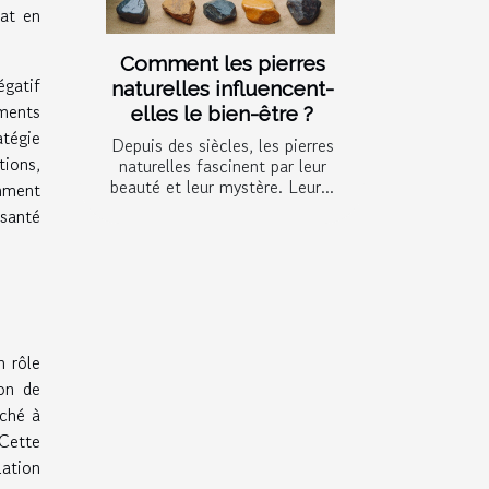
hat en
Comment les pierres
égatif
naturelles influencent-
ements
elles le bien-être ?
tégie
Depuis des siècles, les pierres
tions,
naturelles fascinent par leur
beauté et leur mystère. Leur...
omment
 santé
n rôle
on de
rché à
 Cette
ation