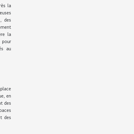
rès la
ieuses
s, des
ement
re la
, pour
és au
place
ue, en
nt des
paces
nt des