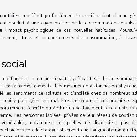
 quotidien, modifiant profondément la manière dont chacun gèr
vent conduit à une augmentation de la consommation de subst
r l'impact psychologique de ces nouvelles habitudes. Poursui
 isolement, stress et comportements de consommation, à trave
 social
 du confinement a eu un impact significatif sur la consommati
c et certains médicaments. Les mesures de distanciation physique
fié les sentiments de solitude et d’anxiété chez de nombreux ad
 coping pour gérer leur mal-être. Le recours à ces produits s’ex
porairement l’anxiété ou à offrir un soulagement face au stress 
terme. Les personnes isolées, privées de leur réseau de soutien 
 vulnérables, notamment lorsqu’elles ne disposaient pas d’a
 cliniciens en addictologie observent que l’augmentation du stre
qui sont déjà exposés à des risques de dépendance ou présenta