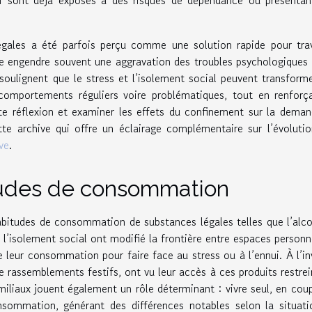
légales a été parfois perçu comme une solution rapide pour tra
e engendre souvent une aggravation des troubles psychologiques 
oulignent que le stress et l’isolement social peuvent transform
omportements réguliers voire problématiques, tout en renforça
tte réflexion et examiner les effets du confinement sur la dema
ette archive qui offre un éclairage complémentaire sur l’évoluti
ve
.
tudes de consommation
bitudes de consommation de substances légales telles que l’alc
et l’isolement social ont modifié la frontière entre espaces personn
e leur consommation pour faire face au stress ou à l’ennui. À l’in
de rassemblements festifs, ont vu leur accès à ces produits restrei
amiliaux jouent également un rôle déterminant : vivre seul, en cou
sommation, générant des différences notables selon la situat