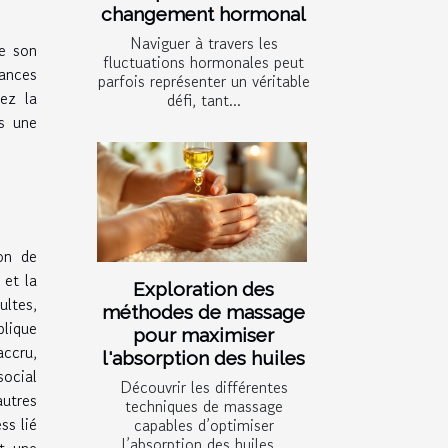
changement hormonal
Naviguer à travers les
e son
fluctuations hormonales peut
ances
parfois représenter un véritable
vez la
défi, tant...
rs une
on de
 et la
Exploration des
ultes,
méthodes de massage
plique
pour maximiser
accru,
l'absorption des huiles
social
Découvrir les différentes
utres
techniques de massage
ss lié
capables d’optimiser
l’absorption des huiles...
nt une