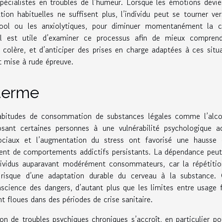
spécialistes en troubles de l’humeur. Lorsque les émotions devi
ation habituelles ne suffisent plus, l’individu peut se tourner ve
cool ou les anxiolytiques, pour diminuer momentanément la c
 il est utile d’examiner ce processus afin de mieux comprend
la colère, et d’anticiper des prises en charge adaptées à ces situ
t mise à rude épreuve.
terme
bitudes de consommation de substances légales comme l’alcoo
ant certaines personnes à une vulnérabilité psychologique ac
ociaux et l’augmentation du stress ont favorisé une hausse 
nt de comportements addictifs persistants. La dépendance peut
dividus auparavant modérément consommateurs, car la répétiti
risque d’une adaptation durable du cerveau à la substance. 
nscience des dangers, d’autant plus que les limites entre usage f
 floues dans des périodes de crise sanitaire.
on de troubles psychiques chroniques s’accroît, en particulier po