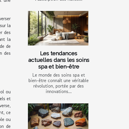
verser
sur la
er des
nt la
nde de
on des
Les tendances
actuelles dans les soins
spa et bien-être
Le monde des soins spa et
bien-être connaît une véritable
révolution, portée par des
innovations...
ool ou
els et
verse,
nt, ce
ple ou
ion de