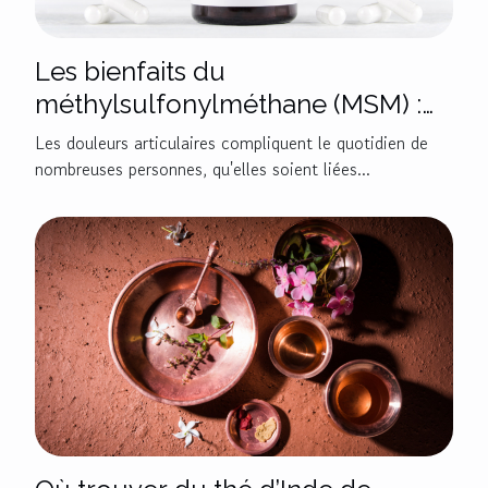
Les bienfaits du
méthylsulfonylméthane (MSM) :
allié naturel contre les douleurs
Les douleurs articulaires compliquent le quotidien de
articulaires
nombreuses personnes, qu'elles soient liées...