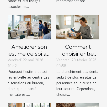
leurs
douleur
tabac et aux usages
recommandations...
associés se...
accessoires ?
Améliorer son
Comment
estime de soi au
choisir entre
Vendredi 22 mai 2026
Vendredi 20 février 2026
travail : quand
blanchiment
10:42
00:58
les entreprises
professionnel et
Pourquoi l’estime de soi
Le blanchiment des dents
s’engagent
kits à domicile ?
revient-elle au centre des
séduit de plus en plus de
vraiment
discussions au bureau,
personnes soucieuses de
alors que la santé
leur sourire. Cependant,
mentale est...
choisir...