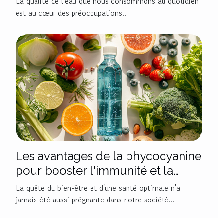
La qualité de l'eau que nous consommons au quotidien
est au cœur des préoccupations...
Les avantages de la phycocyanine
pour booster l'immunité et la
vitalité
La quête du bien-être et d'une santé optimale n'a
jamais été aussi prégnante dans notre société...