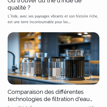
Où trouver du thé d’Inde de
qualité ?
L’Inde, avec ses paysages vibrants et son histoire riche,
est une terre incontournable pour les...
Comparaison des différentes
technologies de filtration d'eau
disponibles