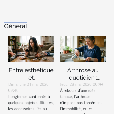
Général
Entre esthétique
Arthrose au
et
quotidien :
Dimanche 31 mai 2026
Jeudi 28 mai 2026 00:44
fonctionnalité,
comment
09:40
À rebours d’une idée
que cherchent
l’activité
Longtemps cantonnés à
tenace, l’arthrose
vraiment les
physique
quelques objets utilitaires,
n’impose pas forcément
fumeurs dans
recompose la
les accessoires liés au
l’immobilité, et les