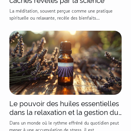
cachés révélés par la science
La méditation, souvent perçue comme une pratique
spirituelle ou relaxante, recèle des bienfaits...
Le pouvoir des huiles essentielles
dans la relaxation et la gestion du
stress
Dans un monde où le rythme effréné du quotidien peut
mener à une accumulation de stress, il est...