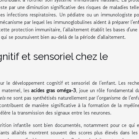
ste par une diminution significative des risques de maladies tell
t les infections respiratoires. Un pédiatre ou un immunologiste po
 mécanisme par lequel les immunoglobulines aident à préparer l'en
ette protection immunitaire, l'allaitement établit les bases d'une
 qui se poursuivent bien au-delà de la période d'allaitement.
tif et sensoriel chez le
ur le développement cognitif et sensoriel de l'enfant. Les rech
 maternel, les
acides gras oméga-3
, joue un rôle fondamental d
els
ne sont pas synthétisés naturellement par l'organisme de l'enf
 contribuent de manière significative à la formation de la myélin
élère la transmission des signaux entre les neurones.
utrition infantile sont bien documentés, notamment pour ce qui 
fants allaités montrent souvent des scores plus élevés dans les