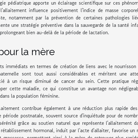
gie pédiatrique apporte un éclairage scientifique sur ces phéno
'allaitement influence positivement l'indice de masse corpore
ste, notamment par la prévention de certaines pathologies lié
ésente une stratégie préventive dans la sauvegarde de la santé infa
 prolongeant bien au-delà de la période de lactation.
 pour la mère
its immédiats en termes de création de liens avec le nourrisson
aternelle sont tout aussi considérables et méritent une atte
socié à un risque diminué de cancer du sein. Cette pratique rég
opper cette maladie, ce qui constitue un avantage non négligea
 dans la population féminine.
laitement contribue également à une réduction plus rapide des
e période postnatale, souvent source d'inquiétude pour de nomb
rénité grâce au soutien naturel que représente l'allaitement d
 rétablissement hormonal, induit par l'acte d'allaiter, favorise un 
nt-grossesse, permettant ainsi à la mère de retrouver plus rapi