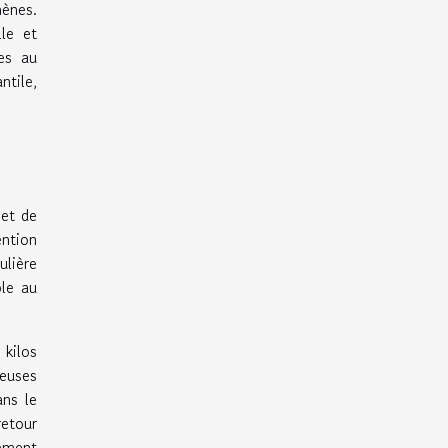
mènes.
lle et
es au
ntile,
 et de
ntion
ulière
ble au
 kilos
reuses
ans le
retour
dement