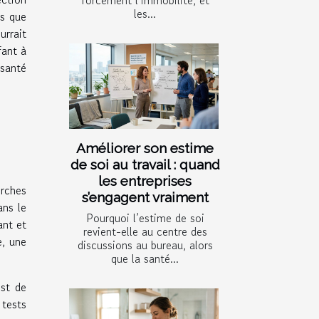
les...
es que
urrait
fant à
 santé
Améliorer son estime
de soi au travail : quand
les entreprises
erches
s’engagent vraiment
ans le
Pourquoi l’estime de soi
ant et
revient-elle au centre des
e, une
discussions au bureau, alors
que la santé...
est de
 tests