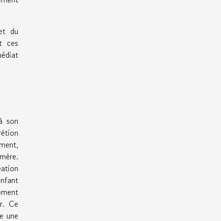
jet du
t ces
médiat
 à son
rétion
ement,
 mère.
éation
enfant
tement
r. Ce
te une