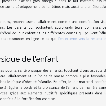
a présence d'acides gras oméga-3 dans le lait maternel assur
nce sur le développement de la rétine, mais aussi une améliorati
riques, reconnaissent l'allaitement comme une contribution vit
ns. Les parents qui souhaitent approfondir leurs connaissance
érébral de leur enfant et les différentes causes qui peuvent infl
à des ressources en ligne telles que
lien externe vers la ressourc
ysique de l'enfant
es pour la santé physique des enfants, touchant divers aspects d
tre l'allaitement et un indice de masse corporelle plus favorabl
ans le risque d'obésité infantile. En effet, le lait maternel contie
 à réguler le poids et la croissance de l'enfant de manière sain
rcée grâce aux éléments nutritifs spécifiques présents dans l
sentiels à la fortification osseuse.