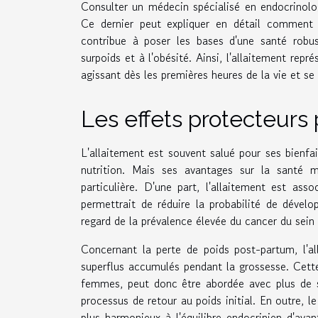
Consulter un médecin spécialisé en endocrinolo
Ce dernier peut expliquer en détail comment l
contribue à poser les bases d'une santé robu
surpoids et à l'obésité. Ainsi, l'allaitement repr
agissant dès les premières heures de la vie et se
Les effets protecteurs
L'allaitement est souvent salué pour ses bienfa
nutrition. Mais ses avantages sur la santé m
particulière. D'une part, l'allaitement est as
permettrait de réduire la probabilité de dével
regard de la prévalence élevée du cancer du sein
Concernant la perte de poids post-partum, l'al
superflus accumulés pendant la grossesse. Cett
femmes, peut donc être abordée avec plus de sé
processus de retour au poids initial. En outre, le
plus harmonieux à l'équilibre endocrinien d'ava