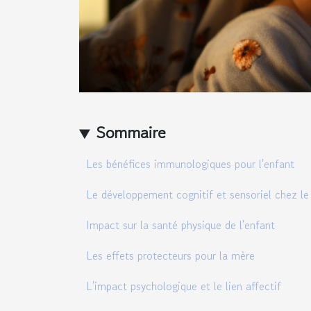
Sommaire
Les bénéfices immunologiques pour l'enfant
Le développement cognitif et sensoriel chez le
Impact sur la santé physique de l'enfant
Les effets protecteurs pour la mère
L'impact psychologique et le lien affectif