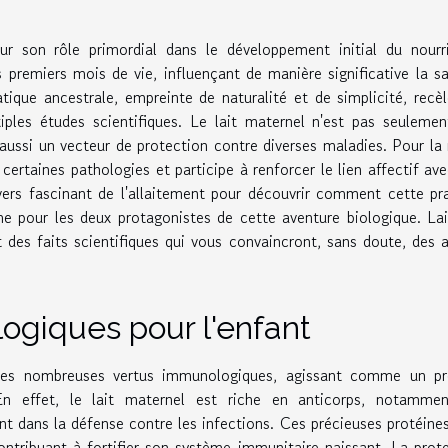
ur son rôle primordial dans le développement initial du nourr
 premiers mois de vie, influençant de manière significative la s
tique ancestrale, empreinte de naturalité et de simplicité, recè
iples études scientifiques. Le lait maternel n'est pas seuleme
 aussi un vecteur de protection contre diverses maladies. Pour la
certaines pathologies et participe à renforcer le lien affectif av
vers fascinant de l'allaitement pour découvrir comment cette pr
rme pour les deux protagonistes de cette aventure biologique. La
 des faits scientifiques qui vous convaincront, sans doute, des 
ogiques pour l'enfant
 ses nombreuses vertus immunologiques, agissant comme un pr
En effet, le lait maternel est riche en anticorps, notammen
t dans la défense contre les infections. Ces précieuses protéine
ontribuant à fortifier son système immunitaire naissant. La prot