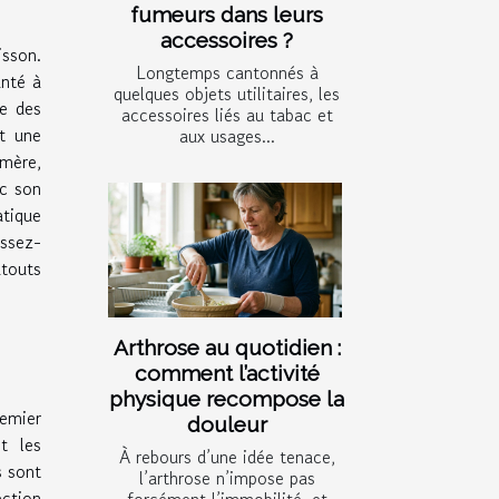
fumeurs dans leurs
accessoires ?
isson.
Longtemps cantonnés à
anté à
quelques objets utilitaires, les
le des
accessoires liés au tabac et
nt une
aux usages...
 mère,
ec son
atique
issez-
atouts
Arthrose au quotidien :
comment l’activité
physique recompose la
emier
douleur
t les
À rebours d’une idée tenace,
s sont
l’arthrose n’impose pas
ection
forcément l’immobilité, et