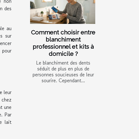
e non
on des
ale au
Comment choisir entre
s sur
blanchiment
uencer
professionnel et kits à
e
pour
domicile ?
Le blanchiment des dents
séduit de plus en plus de
personnes soucieuses de leur
sourire. Cependant...
e leur
e chez
nt une
e. Par
e lait