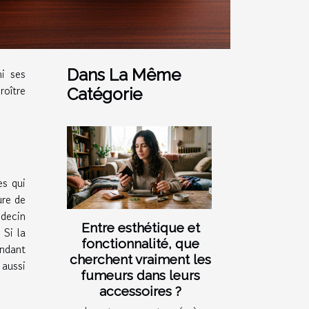
Dans La Même
mi ses
roître
Catégorie
es qui
ure de
édecin
Entre esthétique et
 Si la
fonctionnalité, que
ndant
cherchent vraiment les
 aussi
fumeurs dans leurs
accessoires ?