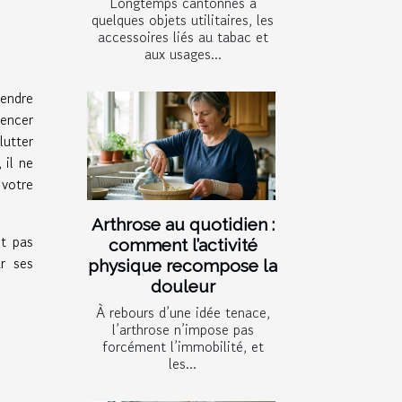
Longtemps cantonnés à
quelques objets utilitaires, les
accessoires liés au tabac et
aux usages...
rendre
mencer
lutter
 il ne
 votre
Arthrose au quotidien :
nt pas
comment l’activité
r ses
physique recompose la
douleur
À rebours d’une idée tenace,
l’arthrose n’impose pas
forcément l’immobilité, et
les...