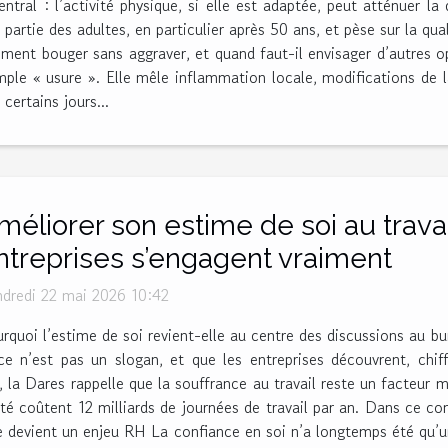
entral : l’activité physique, si elle est adaptée, peut atténuer la
 partie des adultes, en particulier après 50 ans, et pèse sur la qu
ment bouger sans aggraver, et quand faut-il envisager d’autres 
mple « usure ». Elle mêle inflammation locale, modifications de l
certains jours...
méliorer son estime de soi au travai
ntreprises s’engagent vraiment
dredi 22 mai 2026 10:42
rquoi l’estime de soi revient-elle au centre des discussions au bu
e n’est pas un slogan, et que les entreprises découvrent, chiffr
 la Dares rappelle que la souffrance au travail reste un facteur 
été coûtent 12 milliards de journées de travail par an. Dans ce co
e devient un enjeu RH La confiance en soi n’a longtemps été qu’u